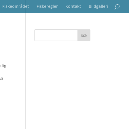
Fiskeområdet
Fiskeregler
Kontakt
Bildgalleri
 dig
så